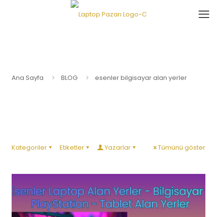
Ana Sayfa
BLOG
esenler bilgisayar alan yerler
Kategoriler
Etiketler
Yazarlar
Tümünü göster