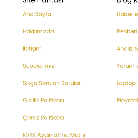
Site Haritası
Blog K
Ana Sayfa
Haberle
Hakkımızda
Rehberl
İletişim
Analiz 
Şubelerimiz
Yorum 
Sıkça Sorulan Sorular
Laptop-
Gizlilik Politikası
Playsta
Çerez Politikası
KVKK Aydınlatma Metni