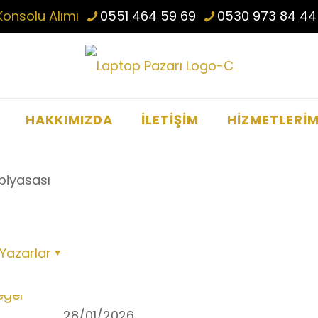
Konsolu Alımı
0551 464 59 69
0530 973 84 44
HAKKIMIZDA
İLETİŞİM
HİZMETLERİM
 piyasası
Yazarlar
28/01/2026