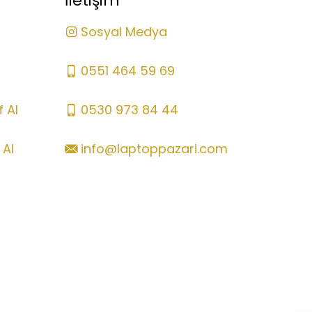
İletişim
Sosyal Medya
0551 464 59 69
 Al
0530 973 84 44
 Al
info@laptoppazari.com