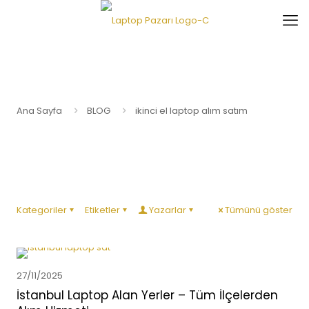
Ana Sayfa
BLOG
ikinci el laptop alım satım
Kategoriler
Etiketler
Yazarlar
Tümünü göster
27/11/2025
İstanbul Laptop Alan Yerler – Tüm İlçelerden