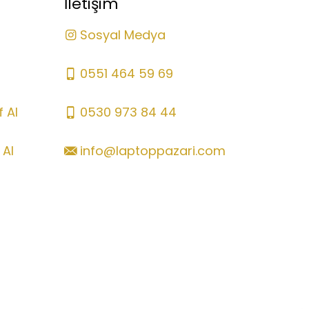
İletişim
Sosyal Medya
0551 464 59 69
 Al
0530 973 84 44
 Al
info@laptoppazari.com