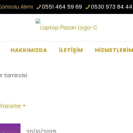
Konsolu Alımı
0551 464 59 69
0530 973 84 44
HAKKIMIZDA
İLETİŞİM
HİZMETLERİM
r tamircisi
Yazarlar
20/10/2025