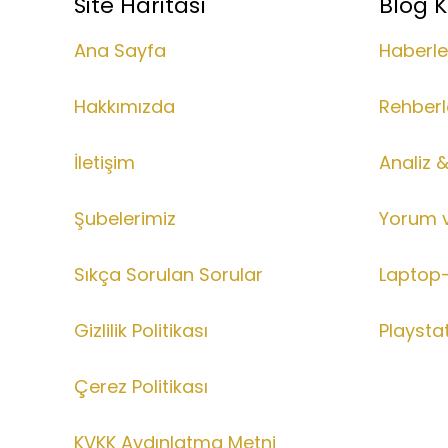
Site Haritası
Blog K
Ana Sayfa
Haberle
Hakkımızda
Rehberl
İletişim
Analiz 
Şubelerimiz
Yorum 
Sıkça Sorulan Sorular
Laptop-
Gizlilik Politikası
Playsta
Çerez Politikası
KVKK Aydınlatma Metni