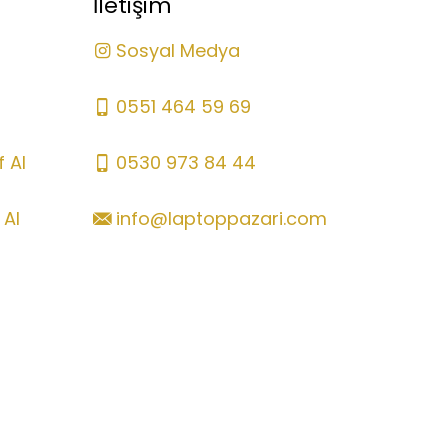
İletişim
Sosyal Medya
0551 464 59 69
 Al
0530 973 84 44
 Al
info@laptoppazari.com