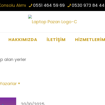
Konsolu Alımı
0551 464 59 69
0530 973 84 44
HAKKIMIZDA
İLETİŞİM
HİZMETLERİM
op alan yerler
Yazarlar
20/10/2025