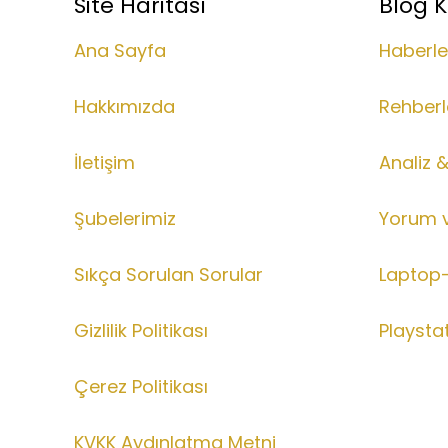
Site Haritası
Blog K
Ana Sayfa
Haberle
Hakkımızda
Rehberl
İletişim
Analiz 
Şubelerimiz
Yorum 
Sıkça Sorulan Sorular
Laptop-
Gizlilik Politikası
Playsta
Çerez Politikası
KVKK Aydınlatma Metni