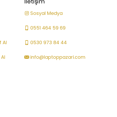
İletişim
Sosyal Medya
0551 464 59 69
 Al
0530 973 84 44
 Al
info@laptoppazari.com