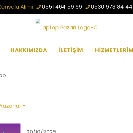
Konsolu Alımı
0551 464 59 69
0530 973 84 44
HAKKIMIZDA
İLETİŞİM
HİZMETLERİM
top
Yazarlar
20/10/2025