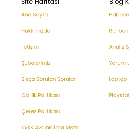
Site Haritası
Blog K
Ana Sayfa
Haberle
Hakkımızda
Rehberl
İletişim
Analiz 
Şubelerimiz
Yorum 
Sıkça Sorulan Sorular
Laptop-
Gizlilik Politikası
Playsta
Çerez Politikası
KVKK Aydınlatma Metni