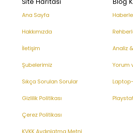
Site Haritası
Blog K
Ana Sayfa
Haberle
Hakkımızda
Rehberl
İletişim
Analiz 
Şubelerimiz
Yorum 
Sıkça Sorulan Sorular
Laptop-
Gizlilik Politikası
Playsta
Çerez Politikası
KVKK Aydınlatma Metni