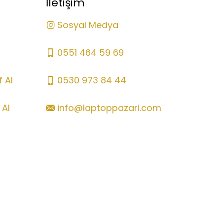
İletişim
Sosyal Medya
0551 464 59 69
 Al
0530 973 84 44
 Al
info@laptoppazari.com