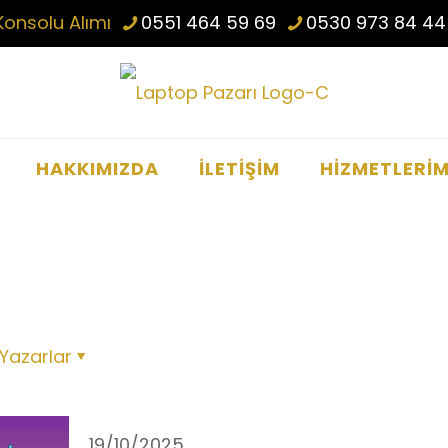
Konsolu Alımı
0551 464 59 69
0530 973 84 44
HAKKIMIZDA
İLETİŞİM
HİZMETLERİM
Yazarlar
19/10/2025