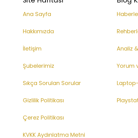
Site Haritası
Blog K
Ana Sayfa
Haberle
Hakkımızda
Rehberl
İletişim
Analiz 
Şubelerimiz
Yorum 
Sıkça Sorulan Sorular
Laptop-
Gizlilik Politikası
Playsta
Çerez Politikası
KVKK Aydınlatma Metni