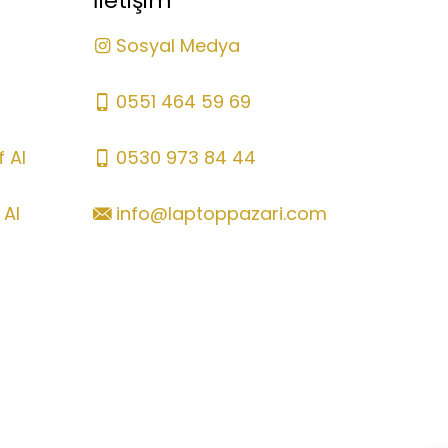
İletişim
Sosyal Medya
0551 464 59 69
 Al
0530 973 84 44
 Al
info@laptoppazari.com