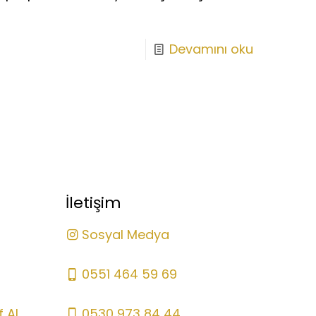
Devamını oku
İletişim
Sosyal Medya
0551 464 59 69
 Al
0530 973 84 44