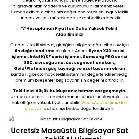
ideal bir çözüm sunuyor. Bize sadece Masaüstü
bilgisayarınızın modelini ve durumunu bildirmeniz yeterli.
Uzman ekibimiz, cihazınızı değerlendirerek en uygun teklifi
sunacak ve satış sürecinde size rehberlik edecektir.
💡 Hesaplanan Fiyattan Daha Yüksek Teklif
Alabilirsiniz!
Otomatik teklif sistemi, girdiğiniz bilgilere göre cihazınız için
ön değerlendirme
oluşturur. Ancak
Ryzen X3D serisi
işlemci, Intel K/KF serisi işlemci, Samsung PRO serisi
SSD, sıvı soğutma, üst segment anakart,
Gold/Platinum güç kaynağı ve özel tasarım ekran
kartları
gibi otomatik teklif sisteminin değerlendiremediği
premium bileşenler bilgisayarınızın değerini artırabilir.
Teklifinizi düşük bulduysanız hemen vazgeçmeyin.
Uzman ekibimiz sisteminizi manuel olarak inceleyerek size
hak ettiği en yüksek fiyatı sunabilir.
WhatsApp hattımızdan
bize yazın
, cihazınızı birlikte değerlendirelim.
Ücretsiz Masaüstü Bilgisayar Sat