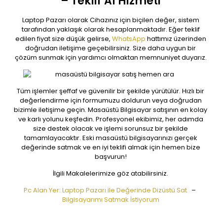
– Teklif Al Hizmeti
Laptop Pazarı olarak Cihazınız için biçilen değer, sistem
tarafından yaklaşık olarak hesaplanmaktadır. Eğer teklif
edilen fiyat size düşük gelirse,
WhatsApp
hattımız üzerinden
doğrudan iletişime geçebilirsiniz. Size daha uygun bir
çözüm sunmak için yardımcı olmaktan memnuniyet duyarız.
Tüm işlemler şeffaf ve güvenilir bir şekilde yürütülür. Hızlı bir
değerlendirme için formumuzu doldurun veya doğrudan
bizimle iletişime geçin. Masaüstü Bilgisayar satışının en kolay
ve karlı yolunu keşfedin. Profesyonel ekibimiz, her adımda
size destek olacak ve işlemi sorunsuz bir şekilde
tamamlayacaktır. Eski masaüstü bilgisayarınızı gerçek
değerinde satmak ve en iyi teklifi almak için hemen bize
başvurun!
İlgili Makalelerimize göz atabilirsiniz.
Pc Alan Yer: Laptop Pazarı ile Değerinde Dizüstü Sat
–
Bilgisayarımı Satmak İstiyorum