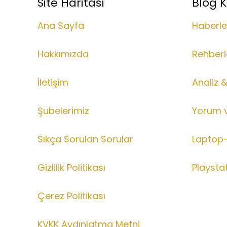
Site Haritası
Blog K
Ana Sayfa
Haberle
Hakkımızda
Rehberl
İletişim
Analiz 
Şubelerimiz
Yorum 
Sıkça Sorulan Sorular
Laptop-
Gizlilik Politikası
Playsta
Çerez Politikası
KVKK Aydınlatma Metni