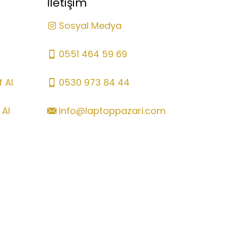
İletişim
Sosyal Medya
0551 464 59 69
 Al
0530 973 84 44
 Al
info@laptoppazari.com