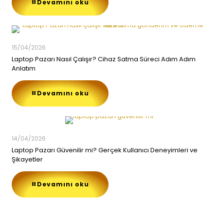
Devamını oku
15/04/2026
Laptop Pazarı Nasıl Çalışır? Cihaz Satma Süreci Adım Adım
Anlatım
Devamını oku
14/04/2026
Laptop Pazarı Güvenilir mi? Gerçek Kullanıcı Deneyimleri ve
Şikayetler
Devamını oku