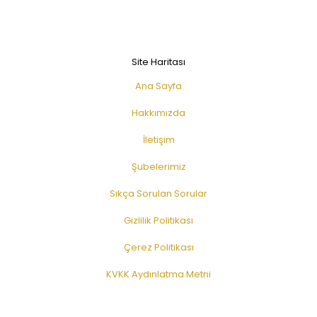
Site Haritası
Ana Sayfa
Hakkımızda
İletişim
Şubelerimiz
Sıkça Sorulan Sorular
Gizlilik Politikası
Çerez Politikası
KVKK Aydınlatma Metni