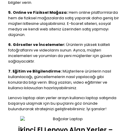
bilgiler verin.
5. Online ve Fiziksel Mağaza:
Hem online platformlarda
hem de fiziksel mağazalarda satış yaparak daha geniş bir
müşteri kitlesine ulaşabilirsiniz. E-ticaret siteleri, sosyal
medya ve kendi web siteniz üzerinden satış yapmayı
düşünün.
6. Görseller ve İncelemeler:
Ürünlerin yüksek kaliteli
fotoğraflarını ve videolarını sunun. Ayrıca, müşteri
incelemeleri ve yorumları da yeni müşteriler için güven
sağlayacaktır.
7. Eğitim ve Bilgilendirme:
Müşterilere ürünlerin nasıl
kullanılacağı, güncellemelerin nasıl yapılacağı gibi
konularda bilgi verin. Blog yazıları, video eğitimler ve
kullanıcı kılavuzları hazırlayabilirsiniz.
Lenovo laptop alan yerler arayn kullanıcı laptop satışında
başarıya ulaşmak için bu ipuçlarını göz önünde
bulundurarak stratejinizi geliştirebilirsiniz. İyi şanslar!
İkinci El Lenovo Alan Yerler –