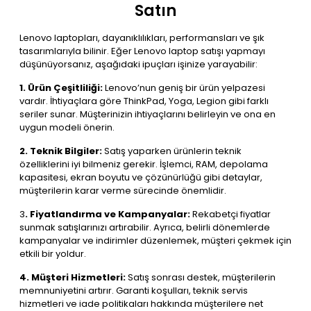
Satın
Lenovo laptopları, dayanıklılıkları, performansları ve şık
tasarımlarıyla bilinir. Eğer Lenovo laptop satışı yapmayı
düşünüyorsanız, aşağıdaki ipuçları işinize yarayabilir:
1. Ürün Çeşitliliği:
Lenovo’nun geniş bir ürün yelpazesi
vardır. İhtiyaçlara göre ThinkPad, Yoga, Legion gibi farklı
seriler sunar. Müşterinizin ihtiyaçlarını belirleyin ve ona en
uygun modeli önerin.
2. Teknik Bilgiler:
Satış yaparken ürünlerin teknik
özelliklerini iyi bilmeniz gerekir. İşlemci, RAM, depolama
kapasitesi, ekran boyutu ve çözünürlüğü gibi detaylar,
müşterilerin karar verme sürecinde önemlidir.
3
. Fiyatlandırma ve Kampanyalar:
Rekabetçi fiyatlar
sunmak satışlarınızı artırabilir. Ayrıca, belirli dönemlerde
kampanyalar ve indirimler düzenlemek, müşteri çekmek için
etkili bir yoldur.
4. Müşteri Hizmetleri:
Satış sonrası destek, müşterilerin
memnuniyetini artırır. Garanti koşulları, teknik servis
hizmetleri ve iade politikaları hakkında müşterilere net