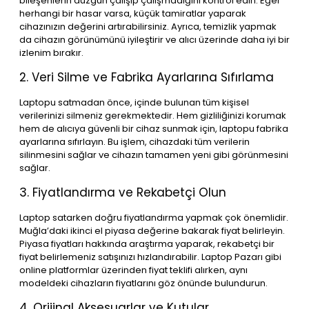
bileşenlerin düzgün çalışıp çalışmadığını kontrol edin. Eğer
herhangi bir hasar varsa, küçük tamiratlar yaparak
cihazınızın değerini artırabilirsiniz. Ayrıca, temizlik yapmak
da cihazın görünümünü iyileştirir ve alıcı üzerinde daha iyi bir
izlenim bırakır.
2. Veri Silme ve Fabrika Ayarlarına Sıfırlama
Laptopu satmadan önce, içinde bulunan tüm kişisel
verilerinizi silmeniz gerekmektedir. Hem gizliliğinizi korumak
hem de alıcıya güvenli bir cihaz sunmak için, laptopu fabrika
ayarlarına sıfırlayın. Bu işlem, cihazdaki tüm verilerin
silinmesini sağlar ve cihazın tamamen yeni gibi görünmesini
sağlar.
3. Fiyatlandırma ve Rekabetçi Olun
Laptop satarken doğru fiyatlandırma yapmak çok önemlidir.
Muğla’daki ikinci el piyasa değerine bakarak fiyat belirleyin.
Piyasa fiyatları hakkında araştırma yaparak, rekabetçi bir
fiyat belirlemeniz satışınızı hızlandırabilir. Laptop Pazarı gibi
online platformlar üzerinden fiyat teklifi alırken, aynı
modeldeki cihazların fiyatlarını göz önünde bulundurun.
4. Orijinal Aksesuarlar ve Kutular